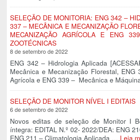
SELEÇÃO DE MONITORIA: ENG 342 – H
337 – MECÂNICA E MECANIZAÇÃO FLORE
MECANIZAÇÃO AGRÍCOLA E ENG 33
ZOOTÉCNICAS
8 de setembro de 2022
ENG 342 – Hidrologia Aplicada [ACES
Mecânica e Mecanização Florestal, ENG
Agrícola e ENG 339 – Mecânica e Máqui
SELEÇÃO DE MONITOR NÍVEL I EDITAIS
6 de setembro de 2022
Novos editas de seleção de Monitor I B
íntegra: EDITAL N.º 02- 2022/DEA: ENG 210
ENG 211 – Climatologia Aplicada …
Leia m