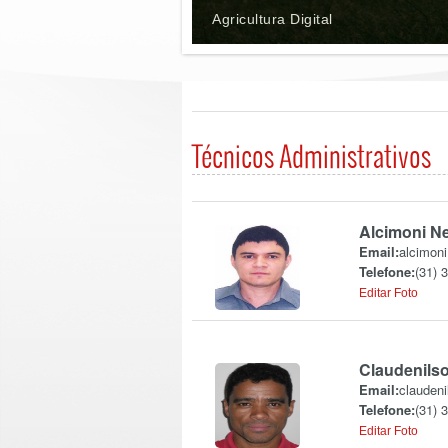
Agricultura Digital
Técnicos Administrativos
Alcimoni N
Email:
alcimon
Telefone:
(31) 
Editar Foto
Claudenils
Email:
claudeni
Telefone:
(31) 
Editar Foto