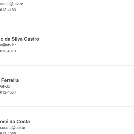
marcio@ufv.br
3612-4160
o da Silva Castro
do@ufv.br
3612-4073
Ferreira
ufv.br
3612-4054
José da Costa
o.costa@ufv.br
3612-4065