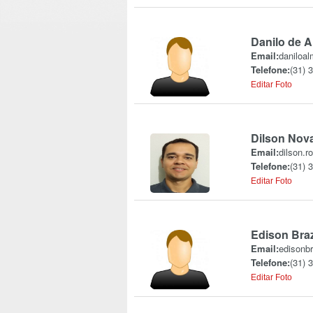
Danilo de A
Email:
daniloa
Telefone:
(31) 
Editar Foto
Dilson Nov
Email:
dilson.r
Telefone:
(31) 
Editar Foto
Edison Bra
Email:
edisonb
Telefone:
(31) 
Editar Foto