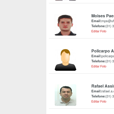
Moises Pae
Email:
mps@ufv
Telefone:
(31) 
Editar Foto
Policarpo A
Email:
policarp
Telefone:
(31) 
Editar Foto
Rafael Ass
Email:
rafael.
Telefone:
(31) 
Editar Foto