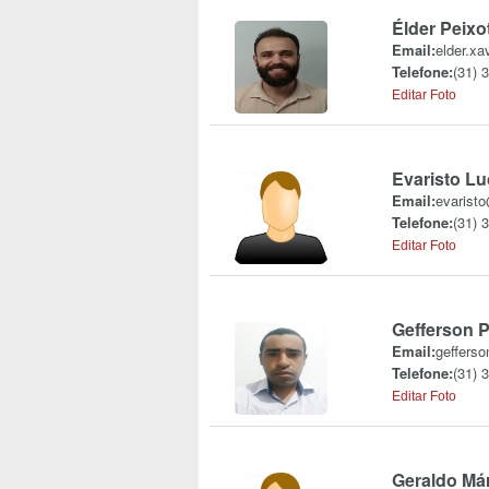
Élder Peixo
Email:
elder.xa
Telefone:
(31) 
Editar Foto
Evaristo L
Email:
evaristo
Telefone:
(31) 
Editar Foto
Gefferson P
Email:
gefferso
Telefone:
(31) 
Editar Foto
Geraldo Már