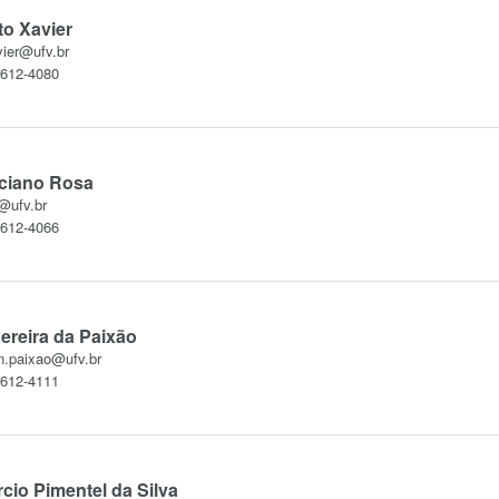
to Xavier
vier@ufv.br
3612-4080
uciano Rosa
@ufv.br
3612-4066
ereira da Paixão
n.paixao@ufv.br
3612-4111
cio Pimentel da Silva