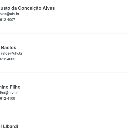
usto da Conceição Alves
lves@ufv.br
3612-4007
 Bastos
bastos@ufv.br
3612-4002
mino Filho
ilho@ufv.br
3612-4109
l Libardi