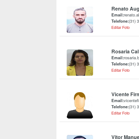
Renato Aug
Email:
renato.a
Telefone:
(31) 
Editar Foto
Rosaria Cal
Email:
rosaria.
Telefone:
(31) 
Editar Foto
Vicente Fir
Email:
vicentef
Telefone:
(31) 
Editar Foto
Vitor Manue