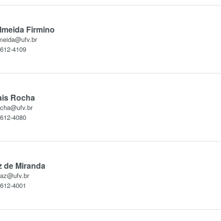
lmeida Firmino
lmeida@ufv.br
3612-4109
ais Rocha
ocha@ufv.br
3612-4080
z de Miranda
raz@ufv.br
3612-4001