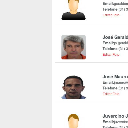
Email:
geraldo
Telefone:
(31) 
Editar Foto
José Gerald
Email:
jo.geral
Telefone:
(31) 
Editar Foto
José Mauro 
Email:
jmauro@
Telefone:
(31) 
Editar Foto
Juvercino 
Email:
juvercin
Telefone:
(31) 