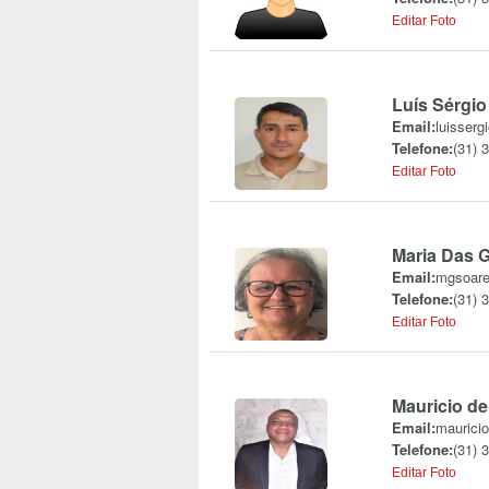
Editar Foto
Luís Sérgio
Email:
luisserg
Telefone:
(31) 
Editar Foto
Maria Das G
Email:
mgsoare
Telefone:
(31) 
Editar Foto
Mauricio de 
Email:
mauricio
Telefone:
(31) 
Editar Foto