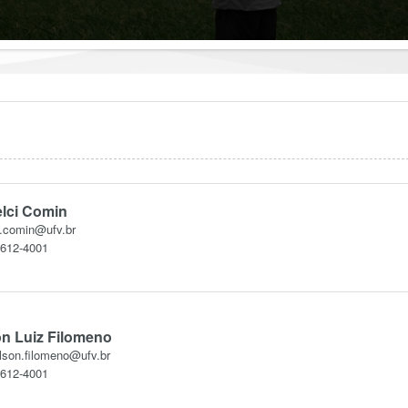
elci Comin
i.comin@ufv.br
3612-4001
on Luiz Filomeno
lson.filomeno@ufv.br
3612-4001