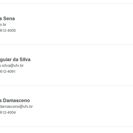
s Sena
.br
3612-4005
guiar da Silva
o.silva@ufv.br
3612-4091
is Damasceno
a.damasceno@ufv.br
3612-4004