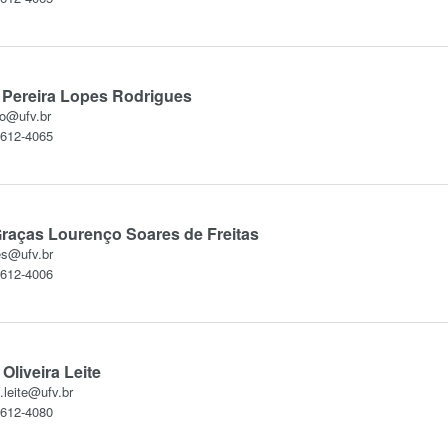
 Pereira Lopes Rodrigues
io@ufv.br
3612-4065
raças Lourenço Soares de Freitas
s@ufv.br
3612-4006
Oliveira Leite
.leite@ufv.br
3612-4080